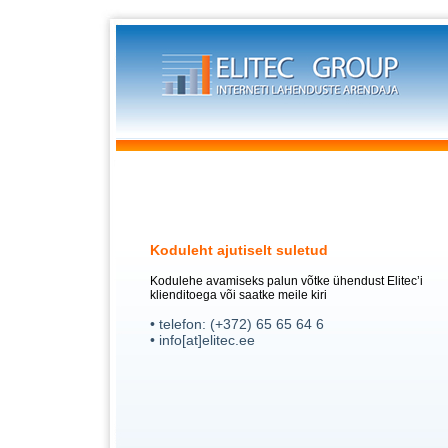
Koduleht ajutiselt suletud
Kodulehe avamiseks palun võtke ühendust Elitec’i
klienditoega või saatke meile kiri
• telefon: (+372) 65 65 64 6
• info[at]elitec.ee