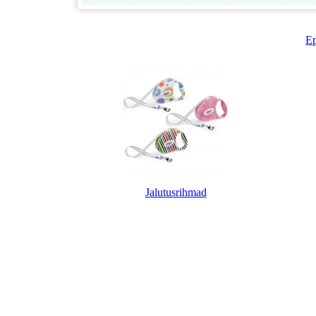
E
Jalutusrihmad