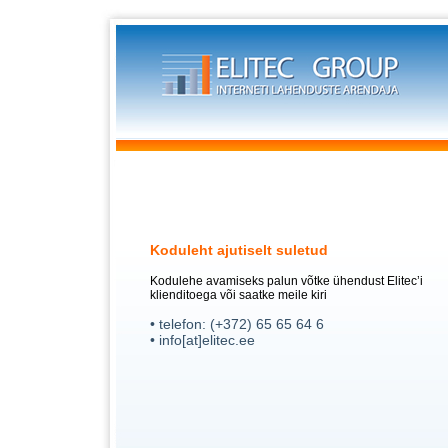
Koduleht ajutiselt suletud
Kodulehe avamiseks palun võtke ühendust Elitec’i
klienditoega või saatke meile kiri
• telefon: (+372) 65 65 64 6
• info[at]elitec.ee