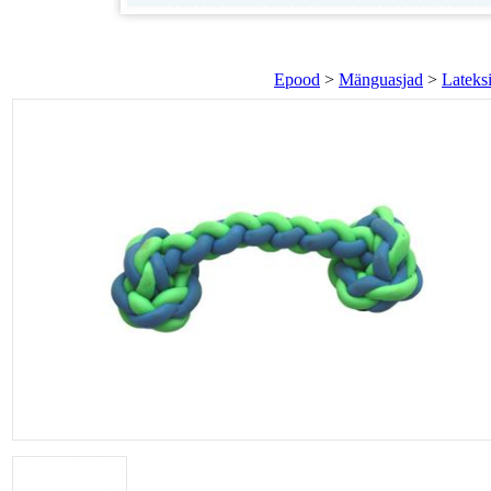
Epood
>
Mänguasjad
>
Lateks