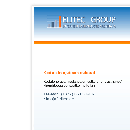
Koduleht ajutiselt suletud
Kodulehe avamiseks palun võtke ühendust Elitec’i
klienditoega või saatke meile kiri
• telefon: (+372) 65 65 64 6
• info[at]elitec.ee