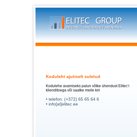
Koduleht ajutiselt suletud
Kodulehe avamiseks palun võtke ühendust Elitec’i
klienditoega või saatke meile kiri
• telefon: (+372) 65 65 64 6
• info[at]elitec.ee