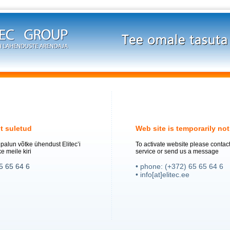
lt suletud
Web site is temporarily not
alun võtke ühendust Elitec’i
To activate website please contact
e meile kiri
service or send us a message
65 65 64 6
• phone: (+372) 65 65 64 6
• info[at]elitec.ee