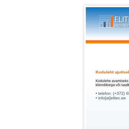
Koduleht ajutise
Kodulehe avamiseks p
klienditoega või saatk
• telefon: (+372) 
• info[at]elitec.ee